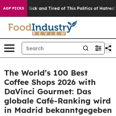
le Are Sick and Tired of This Politics of Hatred”
The S
AGP PICKS
The World’s 100 Best
Coffee Shops 2026 with
DaVinci Gourmet: Das
globale Café-Ranking wird
in Madrid bekanntgegeben